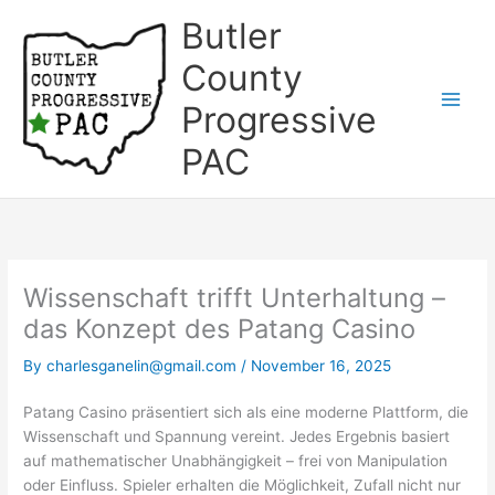
Skip
Butler
to
content
County
Progressive
Main
PAC
Men
Wissenschaft trifft Unterhaltung –
das Konzept des Patang Casino
By
charlesganelin@gmail.com
/
November 16, 2025
Patang Casino präsentiert sich als eine moderne Plattform, die
Wissenschaft und Spannung vereint. Jedes Ergebnis basiert
auf mathematischer Unabhängigkeit – frei von Manipulation
oder Einfluss. Spieler erhalten die Möglichkeit, Zufall nicht nur