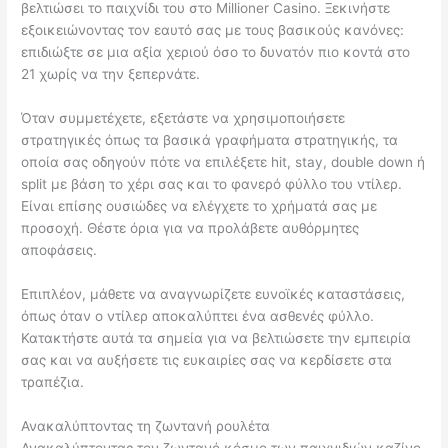
βελτιώσει το παιχνίδι του στο Millioner Casino. Ξεκινήστε
εξοικειώνοντας τον εαυτό σας με τους βασικούς κανόνες:
επιδιώξτε σε μια αξία χεριού όσο το δυνατόν πιο κοντά στο
21 χωρίς να την ξεπερνάτε.
Όταν συμμετέχετε, εξετάστε να χρησιμοποιήσετε
στρατηγικές όπως τα βασικά γραφήματα στρατηγικής, τα
οποία σας οδηγούν πότε να επιλέξετε hit, stay, double down ή
split με βάση το χέρι σας και το φανερό φύλλο του ντίλερ.
Είναι επίσης ουσιώδες να ελέγχετε το χρήματά σας με
προσοχή. Θέστε όρια για να προλάβετε αυθόρμητες
αποφάσεις.
Επιπλέον, μάθετε να αναγνωρίζετε ευνοϊκές καταστάσεις,
όπως όταν ο ντίλερ αποκαλύπτει ένα ασθενές φύλλο.
Κατακτήστε αυτά τα σημεία για να βελτιώσετε την εμπειρία
σας και να αυξήσετε τις ευκαιρίες σας να κερδίσετε στα
τραπέζια.
Ανακαλύπτοντας τη ζωντανή ρουλέτα
Ανακαλύπτοντας τον ζωντανό κόσμο των παιχνιδιών καζίνο,