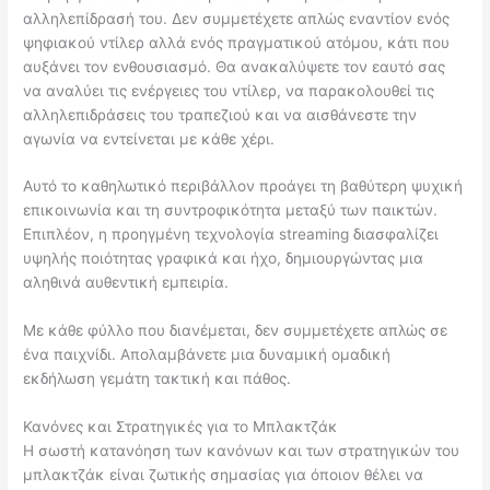
αλληλεπίδρασή του. Δεν συμμετέχετε απλώς εναντίον ενός
ψηφιακού ντίλερ αλλά ενός πραγματικού ατόμου, κάτι που
αυξάνει τον ενθουσιασμό. Θα ανακαλύψετε τον εαυτό σας
να αναλύει τις ενέργειες του ντίλερ, να παρακολουθεί τις
αλληλεπιδράσεις του τραπεζιού και να αισθάνεστε την
αγωνία να εντείνεται με κάθε χέρι.
Αυτό το καθηλωτικό περιβάλλον προάγει τη βαθύτερη ψυχική
επικοινωνία και τη συντροφικότητα μεταξύ των παικτών.
Επιπλέον, η προηγμένη τεχνολογία streaming διασφαλίζει
υψηλής ποιότητας γραφικά και ήχο, δημιουργώντας μια
αληθινά αυθεντική εμπειρία.
Με κάθε φύλλο που διανέμεται, δεν συμμετέχετε απλώς σε
ένα παιχνίδι. Απολαμβάνετε μια δυναμική ομαδική
εκδήλωση γεμάτη τακτική και πάθος.
Κανόνες και Στρατηγικές για το Μπλακτζάκ
Η σωστή κατανόηση των κανόνων και των στρατηγικών του
μπλακτζάκ είναι ζωτικής σημασίας για όποιον θέλει να