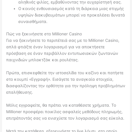
αληθινές φιλίες, εμβαθύνοντας την ευχαρίστησή σας.
Ο κοινός ενθουσιασμός κατά τη διάρκεια μιας στιγμής
υψηλών διακυβευμάτων μπορεί να προκαλέσει δυνατά
συναισθήματα.
Πώς να ξεκινήσετε στο Millioner Casino
Για να ξεκινήσετε το περιπέτειά σας με το Millioner Casino,
απλά φτιάξτε έναν λογαριασμό για να αποκτήσετε
πρόσβαση σε έναν περιβάλλον εντυπωσιακών ζωντανών
παιχνιδιών μπλακτζάκ και ρουλέτας.
Πρώτα, επισκεφθείτε την ιστοσελίδα του καζίνο και πατήστε
στο κουμπί «Εγγραφή». Εισάγετε τα αναγκαία στοιχεία,
διασφαλίζοντας την ορθότητα για την πρόληψη προβλημάτων
επαλήθευσης.
Μόλις εγγραφείτε, θα πρέπει να καταθέσετε χρήματα. Το
Millioner προσφέρει ποικίλες ασφαλείς μεθόδους πληρωμής,
επιτρέποντάς σας να ενισχύετε τον λογαριασμό σας εύκολα.
Μετά την κατάθεση, εξερευνήστε το live λόμπι, στο οποίο