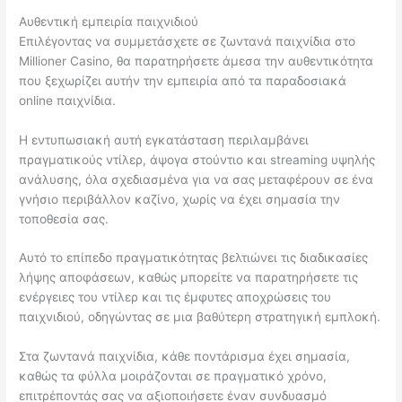
Αυθεντική εμπειρία παιχνιδιού
Επιλέγοντας να συμμετάσχετε σε ζωντανά παιχνίδια στο
Millioner Casino, θα παρατηρήσετε άμεσα την αυθεντικότητα
που ξεχωρίζει αυτήν την εμπειρία από τα παραδοσιακά
online παιχνίδια.
Η εντυπωσιακή αυτή εγκατάσταση περιλαμβάνει
πραγματικούς ντίλερ, άψογα στούντιο και streaming υψηλής
ανάλυσης, όλα σχεδιασμένα για να σας μεταφέρουν σε ένα
γνήσιο περιβάλλον καζίνο, χωρίς να έχει σημασία την
τοποθεσία σας.
Αυτό το επίπεδο πραγματικότητας βελτιώνει τις διαδικασίες
λήψης αποφάσεων, καθώς μπορείτε να παρατηρήσετε τις
ενέργειες του ντίλερ και τις έμφυτες αποχρώσεις του
παιχνιδιού, οδηγώντας σε μια βαθύτερη στρατηγική εμπλοκή.
Στα ζωντανά παιχνίδια, κάθε ποντάρισμα έχει σημασία,
καθώς τα φύλλα μοιράζονται σε πραγματικό χρόνο,
επιτρέποντάς σας να αξιοποιήσετε έναν συνδυασμό