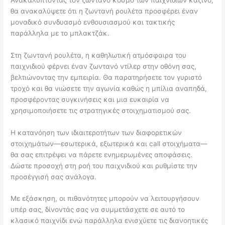
θα ανακαλύψετε ότι η ζωντανή ρουλέτα προσφέρει έναν
μοναδικό συνδυασμό ενθουσιασμού και τακτικής
παράλληλα με το μπλακτζάκ.
Στη ζωντανή ρουλέτα, η καθηλωτική ατμόσφαιρα του
παιχνιδιού φέρνει έναν ζωντανό ντίλερ στην οθόνη σας,
βελτιώνοντας την εμπειρία. Θα παρατηρήσετε τον γυριστό
τροχό και θα νιώσετε την αγωνία καθώς η μπίλια αναπηδά,
προσφέροντας συγκινήσεις και μια ευκαιρία να
χρησιμοποιήσετε τις στρατηγικές στοιχηματισμού σας.
Η κατανόηση των ιδιαιτεροτήτων των διαφορετικών
στοιχημάτων—εσωτερικά, εξωτερικά και call στοιχήματα—
θα σας επιτρέψει να πάρετε ενημερωμένες αποφάσεις.
Δώστε προσοχή στη ροή του παιχνιδιού και ρυθμίστε την
προσέγγισή σας ανάλογα.
Με εξάσκηση, οι πιθανότητες μπορούν να λειτουργήσουν
υπέρ σας, δίνοντάς σας να συμμετάσχετε σε αυτό το
κλασικό παιχνίδι ενώ παράλληλα ενισχύετε τις διανοητικές