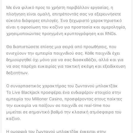
Με ένα φιλικό προς το χρήστη περιβάλλον εργασίας, η
πλοήγηση είναι ομαλή, επιτρέποντάς σας να εξερευνήσετε
εύκολα διάφορες επιλογές. Ένα ξεχωριστό χαρακτηριστικό
είναι η αφοσίωση του καζίνο για προστασία και αμεροληψία,
χρησιμοποιώντας προηγμένη κρυπτογράφηση και RNGs.
Θα διαπιστώσετε επίσης μια σειρά από προωθήσεις, που
ενισχύουν την εμπειρία παιχνιδιού σας. Κάθε παιχνίδι έχει
δημιουργηθεί όχι μόνο για να σας διασκεδάζει, αλλά και για
να σας παρέχει ευκαιρίες για τακτική σκέψη και εξειδίκευση
δεξιοτήτων.
Ο συναρπαστικός χαρακτήρας του ζωντανού μπλακτζάκ
Το Live Blackjack προσφέρει ένα ενδιαφέρον στοιχείο στην
εμπειρία του Millioner Casino, προσφέροντας στους παίκτες
την ευκαιρία να παίξουν σε παιχνίδι σε real-time που
μιμείται σε σημαντικό βαθμό την κλασική ατμόσφαιρα του
καζίνο.
Η ομορφιά του ζωντανού μπλακτζάκ έγκειται στην