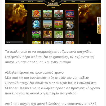
Τα οφέλη από το να συμμετέχετε σε ζωντανά παιχνίδια
ξεπερνούν πέρα από το ίδιο το gameplay, ενισχύοντας τη
συνολική σας απόλαυση και ενθουσιασμό.
Αλληλεπίδραση σε πραγματικό χρόνο
Μία από τις πιο συναρπαστικές πτυχές του να παίζεις
ζωντανά παιχνίδια όπως το Μπλακτζάκ και η Ρουλέτα στο
Millioner Casino είναι η αλληλεπίδραση σε πραγματικό χρόνο
που ενισχύει τη συνολική εμπειρία παιχνιδιού.
Αυτό το στοιχείο όχι μόνο βελτιώνει την επικοινωνία, αλλά