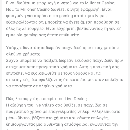
Είναι διαθέσιμη εφαρμογή κινητού για το Millioner Casino;
Ναι, το Millioner Casino διαθέτει κινητή εφαρμογή. Είναι
φτιαγμένη για απρόσκοπτο gaming κατά την κίνηση,
εξασφαλίζοντας ότι μπορείτε να έχετε άμεση πρόσβαση σε
όλες τις λειτουργίες. Είναι εύχρηστη, βελτιώνοντας τη γενική
εμπειρία gaming σας όποτε επιθυμείτε.
Υπάρχει δυνατότητα δωρεάν παιχνιδιού πριν στοιχηματίσω
αληθινά χρήματα;
Συχνά μπορείτε να παίξετε δωρεάν εκδόσεις παιχνιδιών πριν
στοιχηματίσετε πραγματικά χρήματα. Αυτή η πρακτική σάς
επιτρέπει να εξοικειωθείτε με τους νόμους και τις
στρατηγικές, διασφαλίζοντας ότι είστε έτοιμοι όταν επιλέξετε
να ποντάρετε σε αληθινά χρήματα.
Πώς λειτουργεί η εμπειρία του Live Dealer;
Η αίσθηση του live ντίλερ σας βυθίζει σε παιχνίδια σε
πραγματικό χρόνο με επαγγελματίες ντίλερ. Αλληλεπιδράτε
μέσω βίντεο, βάζετε στοιχήματα και κάνετε επιλογές,
δημιουργώντας μια αυθεντική ατμόσφαιρα, ενώνοντας την