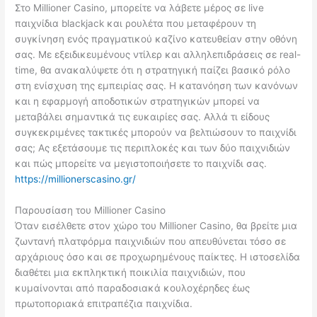
Στο Millioner Casino, μπορείτε να λάβετε μέρος σε live
παιχνίδια blackjack και ρουλέτα που μεταφέρουν τη
συγκίνηση ενός πραγματικού καζίνο κατευθείαν στην οθόνη
σας. Με εξειδικευμένους ντίλερ και αλληλεπιδράσεις σε real-
time, θα ανακαλύψετε ότι η στρατηγική παίζει βασικό ρόλο
στη ενίσχυση της εμπειρίας σας. Η κατανόηση των κανόνων
και η εφαρμογή αποδοτικών στρατηγικών μπορεί να
μεταβάλει σημαντικά τις ευκαιρίες σας. Αλλά τι είδους
συγκεκριμένες τακτικές μπορούν να βελτιώσουν το παιχνίδι
σας; Ας εξετάσουμε τις περιπλοκές και των δύο παιχνιδιών
και πώς μπορείτε να μεγιστοποιήσετε το παιχνίδι σας.
https://millionerscasino.gr/
Παρουσίαση του Millioner Casino
Όταν εισέλθετε στον χώρο του Millioner Casino, θα βρείτε μια
ζωντανή πλατφόρμα παιχνιδιών που απευθύνεται τόσο σε
αρχάριους όσο και σε προχωρημένους παίκτες. Η ιστοσελίδα
διαθέτει μια εκπληκτική ποικιλία παιχνιδιών, που
κυμαίνονται από παραδοσιακά κουλοχέρηδες έως
πρωτοποριακά επιτραπέζια παιχνίδια.