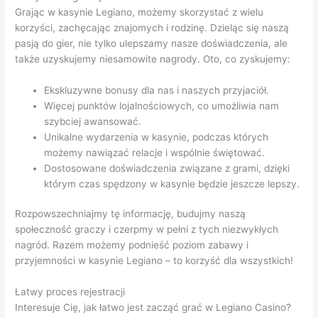
Grając w kasynie Legiano, możemy skorzystać z wielu
korzyści, zachęcając znajomych i rodzinę. Dzieląc się naszą
pasją do gier, nie tylko ulepszamy nasze doświadczenia, ale
także uzyskujemy niesamowite nagrody. Oto, co zyskujemy:
Ekskluzywne bonusy dla nas i naszych przyjaciół.
Więcej punktów lojalnościowych, co umożliwia nam
szybciej awansować.
Unikalne wydarzenia w kasynie, podczas których
możemy nawiązać relacje i wspólnie świętować.
Dostosowane doświadczenia związane z grami, dzięki
którym czas spędzony w kasynie będzie jeszcze lepszy.
Rozpowszechniajmy tę informację, budujmy naszą
społeczność graczy i czerpmy w pełni z tych niezwykłych
nagród. Razem możemy podnieść poziom zabawy i
przyjemności w kasynie Legiano – to korzyść dla wszystkich!
Łatwy proces rejestracji
Interesuje Cię, jak łatwo jest zacząć grać w Legiano Casino?