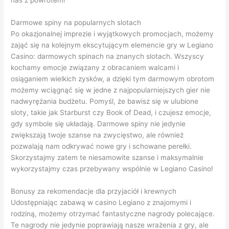
Darmowe spiny na popularnych slotach
Po okazjonalnej imprezie i wyjątkowych promocjach, możemy
zająć się na kolejnym ekscytującym elemencie gry w Legiano
Casino: darmowych spinach na znanych slotach. Wszyscy
kochamy emocje związany z obracaniem walcami i
osiąganiem wielkich zysków, a dzięki tym darmowym obrotom
możemy wciągnąć się w jedne z najpopularniejszych gier nie
nadwyrężania budżetu. Pomyśl, że bawisz się w ulubione
sloty, takie jak Starburst czy Book of Dead, i czujesz emocje,
gdy symbole się układają. Darmowe spiny nie jedynie
zwiększają twoje szanse na zwycięstwo, ale również
pozwalają nam odkrywać nowe gry i schowane perełki.
Skorzystajmy zatem te niesamowite szanse i maksymalnie
wykorzystajmy czas przebywany wspólnie w Legiano Casino!
Bonusy za rekomendacje dla przyjaciół i krewnych
Udostępniając zabawą w casino Legiano z znajomymi i
rodziną, możemy otrzymać fantastyczne nagrody polecające.
Te nagrody nie jedynie poprawiają nasze wrażenia z gry, ale