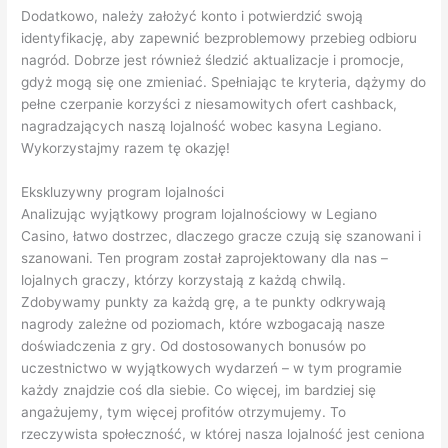
Dodatkowo, należy założyć konto i potwierdzić swoją
identyfikację, aby zapewnić bezproblemowy przebieg odbioru
nagród. Dobrze jest również śledzić aktualizacje i promocje,
gdyż mogą się one zmieniać. Spełniając te kryteria, dążymy do
pełne czerpanie korzyści z niesamowitych ofert cashback,
nagradzających naszą lojalność wobec kasyna Legiano.
Wykorzystajmy razem tę okazję!
Ekskluzywny program lojalności
Analizując wyjątkowy program lojalnościowy w Legiano
Casino, łatwo dostrzec, dlaczego gracze czują się szanowani i
szanowani. Ten program został zaprojektowany dla nas –
lojalnych graczy, którzy korzystają z każdą chwilą.
Zdobywamy punkty za każdą grę, a te punkty odkrywają
nagrody zależne od poziomach, które wzbogacają nasze
doświadczenia z gry. Od dostosowanych bonusów po
uczestnictwo w wyjątkowych wydarzeń – w tym programie
każdy znajdzie coś dla siebie. Co więcej, im bardziej się
angażujemy, tym więcej profitów otrzymujemy. To
rzeczywista społeczność, w której nasza lojalność jest ceniona