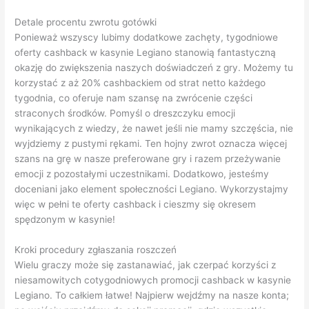
Detale procentu zwrotu gotówki
Ponieważ wszyscy lubimy dodatkowe zachęty, tygodniowe
oferty cashback w kasynie Legiano stanowią fantastyczną
okazję do zwiększenia naszych doświadczeń z gry. Możemy tu
korzystać z aż 20% cashbackiem od strat netto każdego
tygodnia, co oferuje nam szansę na zwrócenie części
straconych środków. Pomyśl o dreszczyku emocji
wynikających z wiedzy, że nawet jeśli nie mamy szczęścia, nie
wyjdziemy z pustymi rękami. Ten hojny zwrot oznacza więcej
szans na grę w nasze preferowane gry i razem przeżywanie
emocji z pozostałymi uczestnikami. Dodatkowo, jesteśmy
doceniani jako element społeczności Legiano. Wykorzystajmy
więc w pełni te oferty cashback i cieszmy się okresem
spędzonym w kasynie!
Kroki procedury zgłaszania roszczeń
Wielu graczy może się zastanawiać, jak czerpać korzyści z
niesamowitych cotygodniowych promocji cashback w kasynie
Legiano. To całkiem łatwe! Najpierw wejdźmy na nasze konta;