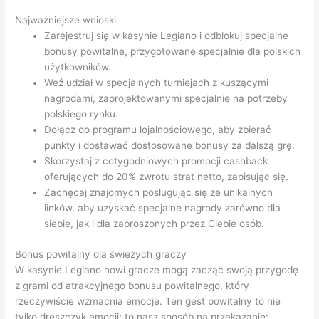
Najważniejsze wnioski
Zarejestruj się w kasynie Legiano i odblokuj specjalne
bonusy powitalne, przygotowane specjalnie dla polskich
użytkowników.
Weź udział w specjalnych turniejach z kuszącymi
nagrodami, zaprojektowanymi specjalnie na potrzeby
polskiego rynku.
Dołącz do programu lojalnościowego, aby zbierać
punkty i dostawać dostosowane bonusy za dalszą grę.
Skorzystaj z cotygodniowych promocji cashback
oferujących do 20% zwrotu strat netto, zapisując się.
Zachęcaj znajomych posługując się ze unikalnych
linków, aby uzyskać specjalne nagrody zarówno dla
siebie, jak i dla zaproszonych przez Ciebie osób.
Bonus powitalny dla świeżych graczy
W kasynie Legiano nowi gracze mogą zacząć swoją przygodę
z grami od atrakcyjnego bonusu powitalnego, który
rzeczywiście wzmacnia emocje. Ten gest powitalny to nie
tylko dreszczyk emocji; to nasz sposób na przekazanie: