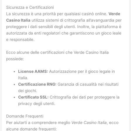
Sicurezza e Certificazioni
La sicurezza è una priorità per qualsiasi casinò online.
Verde
Casino Italia
utilizza sistemi di crittografia all’avanguardia per
proteggere i dati sensibili degli utenti. Inoltre, la piattaforma è
autorizzata da enti regolatori che garantiscono un gioco leale
e responsabile.
Ecco alcune delle certificazioni che Verde Casino Italia
possiede:
License AAMS:
Autorizzazione per il gioco legale in
Italia.
Certificazione RNG:
Garanzia di casualità nei risultati
dei giochi.
Certificato SSL:
Crittografia dei dati per proteggere la
privacy degli utenti.
Domande Frequenti
Per aiutarti a comprendere meglio
Verde Casino Italia
, ecco
alcune domande frequenti: