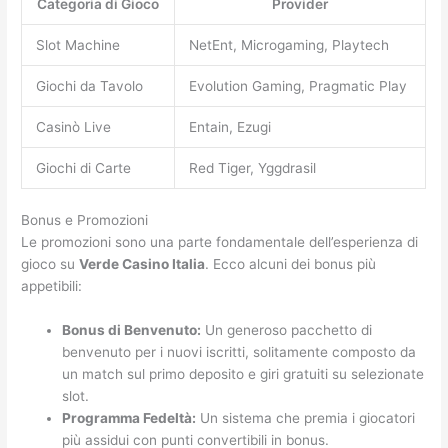
Categoria di Gioco
Provider
Slot Machine
NetEnt, Microgaming, Playtech
Giochi da Tavolo
Evolution Gaming, Pragmatic Play
Casinò Live
Entain, Ezugi
Giochi di Carte
Red Tiger, Yggdrasil
Bonus e Promozioni
Le promozioni sono una parte fondamentale dell’esperienza di
gioco su
Verde Casino Italia
. Ecco alcuni dei bonus più
appetibili:
Bonus di Benvenuto:
Un generoso pacchetto di
benvenuto per i nuovi iscritti, solitamente composto da
un match sul primo deposito e giri gratuiti su selezionate
slot.
Programma Fedeltà:
Un sistema che premia i giocatori
più assidui con punti convertibili in bonus.