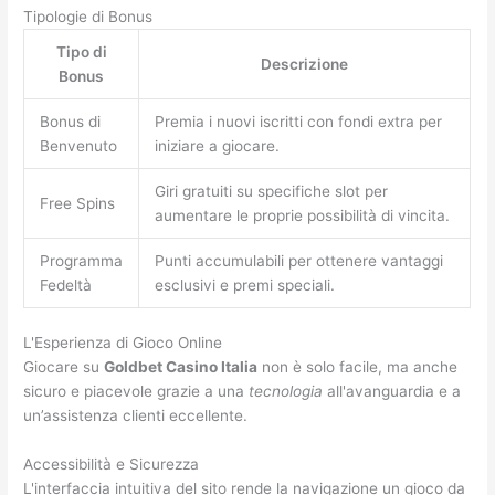
Tipologie di Bonus
Tipo di
Descrizione
Bonus
Bonus di
Premia i nuovi iscritti con fondi extra per
Benvenuto
iniziare a giocare.
Giri gratuiti su specifiche slot per
Free Spins
aumentare le proprie possibilità di vincita.
Programma
Punti accumulabili per ottenere vantaggi
Fedeltà
esclusivi e premi speciali.
L'Esperienza di Gioco Online
Giocare su
Goldbet Casino Italia
non è solo facile, ma anche
sicuro e piacevole grazie a una
tecnologia
all'avanguardia e a
un’assistenza clienti eccellente.
Accessibilità e Sicurezza
L'interfaccia intuitiva del sito rende la navigazione un gioco da