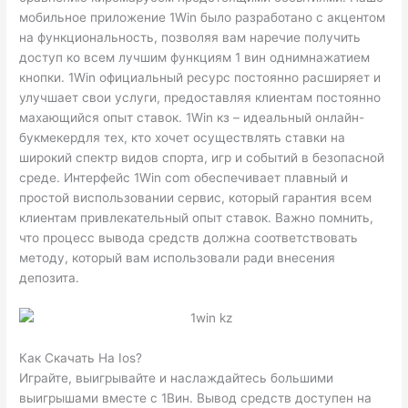
мобильное приложение 1Win было разработано с акцентом
на функциональность, позволяя вам наречие получить
доступ ко всем лучшим функциям 1 вин однимнажатием
кнопки. 1Win официальный ресурс постоянно расширяет и
улучшает свои услуги, предоставляя клиентам постоянно
махающийся опыт ставок. 1Win кз – идеальный онлайн-
букмекердля тех, кто хочет осуществлять ставки на
широкий спектр видов спорта, игр и событий в безопасной
среде. Интерфейс 1Win com обеспечивает плавный и
простой виспользовании сервис, который гарантия всем
клиентам привлекательный опыт ставок. Важно помнить,
что процесс вывода средств должна соответствовать
методу, который вам использовали ради внесения
депозита.
Как Скачать На Ios?
Играйте, выигрывайте и наслаждайтесь большими
выигрышами вместе с 1Вин. Вывод средств доступен на