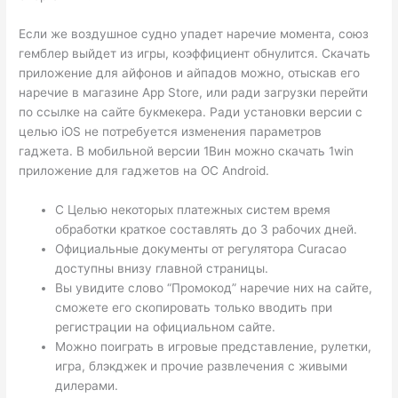
Если же воздушное судно упадет наречие момента, союз
гемблер выйдет из игры, коэффициент обнулится. Скачать
приложение для айфонов и айпадов можно, отыскав его
наречие в магазине App Store, или ради загрузки перейти
по ссылке на сайте букмекера. Ради установки версии с
целью iOS не потребуется изменения параметров
гаджета. В мобильной версии 1Вин можно скачать 1win
приложение для гаджетов на ОС Android.
С Целью некоторых платежных систем время
обработки краткое составлять до 3 рабочих дней.
Официальные документы от регулятора Curacao
доступны внизу главной страницы.
Вы увидите слово “Промокод” наречие них на сайте,
сможете его скопировать только вводить при
регистрации на официальном сайте.
Можно поиграть в игровые представление, рулетки,
игра, блэкджек и прочие развлечения с живыми
дилерами.