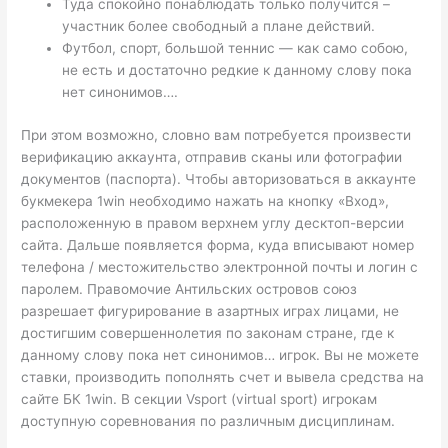
Туда спокойно понаблюдать только получится –
участник более свободный а плане действий.
Футбол, спорт, большой теннис — как само собою,
не есть и достаточно редкие к данному слову пока
нет синонимов….
При этом возможно, словно вам потребуется произвести
верификацию аккаунта, отправив сканы или фотографии
документов (паспорта). Чтобы авторизоваться в аккаунте
букмекера 1win необходимо нажать на кнопку «Вход»,
расположенную в правом верхнем углу десктоп-версии
сайта. Дальше появляется форма, куда вписывают номер
телефона / местожительство электронной почты и логин с
паролем. Правомочие Антильских островов союз
разрешает фигурирование в азартных играх лицами, не
достигшим совершеннолетия по законам стране, где к
данному слову пока нет синонимов… игрок. Вы не можете
ставки, производить пополнять счет и вывела средства на
сайте БК 1win. В секции Vsport (virtual sport) игрокам
доступную соревнования по различным дисциплинам.