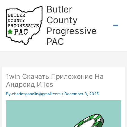
Skip
Butler
to
content
County
Progressive
Main
PAC
Men
1win Cкачать Приложение На
Андроид И Ios
By
charlesganelin@gmail.com
/
December 3, 2025