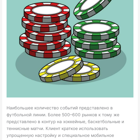
Наибольшее количество событий представлено в
футбольной линии. Более 500–600 рынков к тому же
представлено в контур на хоккейные, баскетбольные и
теннисные матчи. Клиент краткое использовать
упрощенную настройку и специальное мобильное