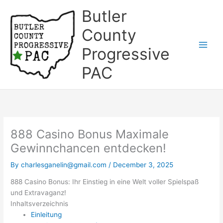
Skip
Butler
to
content
County
Progressive
Main
PAC
Men
888 Casino Bonus Maximale
Gewinnchancen entdecken!
By
charlesganelin@gmail.com
/
December 3, 2025
888 Casino Bonus: Ihr Einstieg in eine Welt voller Spielspaß
und Extravaganz!
Inhaltsverzeichnis
Einleitung