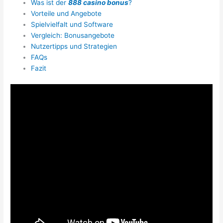
Was ist der
888 casino bonus
?
Vorteile und Angebote
Spielvielfalt und Software
Vergleich: Bonusangebote
Nutzertipps und Strategien
FAQs
Fazit