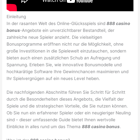
Einleitung
In der rasanten Welt des Online-Glücksspiels sind
888 casino
bonus
-Angebote ein unverzichtbarer Bestandteil, der
zahlreiche neue Spieler anzieht. Die vielseitigen
Bonusprogramme eröffnen nicht nur die Möglichkeit, ohne
große Investitionen in die Spielewelt einzutauchen, sondern
bieten auch einen zusätzlichen Schub an Aufregung und
Spannung. Erleben Sie, wie innovative Bonusmodelle und
hochkarätige Software Ihre Gewinnchancen maximieren und
Ihr Spielvergnügen auf ein neues Level heben.
Die nachfolgenden Abschnitte führen Sie Schritt für Schritt
durch die Besonderheiten dieses Angebots, die Vielfalt der
Spiele und die strategischen Vorteile, die Sie nutzen können.
Ob Sie nun ein erfahrener Spieler oder ein neugieriger Neuling
sind – dieser umfassende Guide bietet Ihnen wertvolle
Einblicke in alles rund um das Thema
888 casino bonus
.