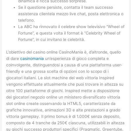
dinamica e ricca successo sorprese.
Se il questione persiste, contatta il team successo
assistenza clientela mezzo live chat, posta elettronica o
telefono.
La ABC ha rinnovato il celebre show televisivo “Wheel of
Fortune”, e questa volta il format è “Celebrity Wheel of
Fortune”, in cui invitano le celebrità.
L’obiettivo del casino online CasinoMania è, d’altronde, quello
di dare
casinomania
un’esperienza di gioco completa e
coinvolgente, distinguendosi a causa di una piattaforma user-
friendly e una grossa scelta di opzioni con lo scopo di i
giocatori italiani. Le slot machine del web vittoria Inspired
vengono effettuate attualmente che puoi trovare in altezza su
oltre 100 piattaforme di giochi. Inspired mette a disposizione
dei giocatori negozio online un ministero diversificato vittoria
slot online create osservando la HTML5, caratterizzate da
grafiche innovative, animazioni 3D e alte prestazioni a grado
vittoria gameplay. Il primo bonus è di 1.000€ senza deposito,
composto da 4 tranche da 250€ ciascuna, utilizzabili in altezza
su giochi successo produttori specifici (Pragmatic, Greentube,