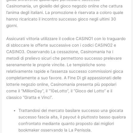
Casinomania, un gioiello del gioco negozio online che cattura
l’anima degli italiani. La promozione è riservata a coloro quale
hanno ricaricato il incontro successo gioco negli ultimi 30
giorni.
Assicurati vittoria utilizzare il codice CASINO1 con lo traguardo
di sbloccare le offerte successive con i codici CASINO2 e
CASINO3. Osservando La cessazione, Casinomania ha i
metodi di prelievo sicuri che permettono successo prelevare
serenamente le proprie vincite. Le tempistiche sono
relativamente rapide e l’assenza successo commissioni gioca
completamente a suo favore. A Fine Di gli appassionati delle
lotterie negozio online, Casinomania presenta più popolari
come il “MillionDay”, il “10eLotto”, il “Gioco del Lotto” e il
classico “Gratta e Vinci”.
Trattandosi del mercato basilare successo una giocata
successo fascia alta, il payout è piuttosto basso qualora
confrontato mediante quanto proposto dai migliori
bookmaker osservando la La Penisola.