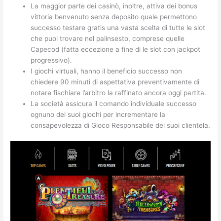
La maggior parte dei casinò, inoltre, attiva dei bonus
vittoria benvenuto senza deposito quale permettono
successo testare gratis una vasta scelta di tutte le slot
che puoi trovare nel palinsesto, comprese quelle
Capecod (fatta eccezione a fine di le slot con jackpot
progressivo).
I giochi virtuali, hanno il beneficio successo non
chiedere 90 minuti di aspettativa preventivamente di
notare fischiare l’arbitro la raffinato ancora oggi partita.
La società assicura il comando individuale successo
ognuno dei suoi giochi per incrementare la
consapevolezza di Gioco Responsabile dei suoi clientela.