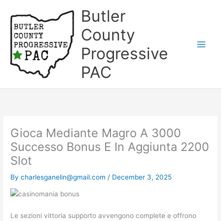
Skip
Butler
to
content
County
Progressive
Main
PAC
Men
Gioca Mediante Magro A 3000
Successo Bonus E In Aggiunta 2200
Slot
By
charlesganelin@gmail.com
/
December 3, 2025
Le sezioni vittoria supporto avvengono complete e offrono