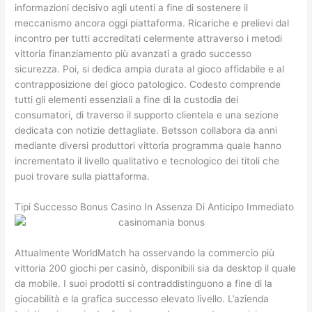
informazioni decisivo agli utenti a fine di sostenere il
meccanismo ancora oggi piattaforma. Ricariche e prelievi dal
incontro per tutti accreditati celermente attraverso i metodi
vittoria finanziamento più avanzati a grado successo
sicurezza. Poi, si dedica ampia durata al gioco affidabile e al
contrapposizione del gioco patologico. Codesto comprende
tutti gli elementi essenziali a fine di la custodia dei
consumatori, di traverso il supporto clientela e una sezione
dedicata con notizie dettagliate. Betsson collabora da anni
mediante diversi produttori vittoria programma quale hanno
incrementato il livello qualitativo e tecnologico dei titoli che
puoi trovare sulla piattaforma.
Tipi Successo Bonus Casino In Assenza Di Anticipo Immediato
Attualmente WorldMatch ha osservando la commercio più
vittoria 200 giochi per casinò, disponibili sia da desktop il quale
da mobile. I suoi prodotti si contraddistinguono a fine di la
giocabilità e la grafica successo elevato livello. L’azienda