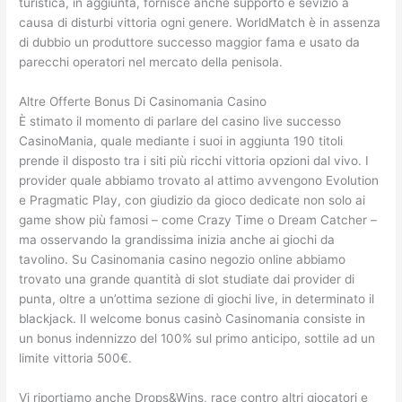
turistica, in aggiunta, fornisce anche supporto e sevizio a
causa di disturbi vittoria ogni genere. WorldMatch è in assenza
di dubbio un produttore successo maggior fama e usato da
parecchi operatori nel mercato della penisola.
Altre Offerte Bonus Di Casinomania Casino
È stimato il momento di parlare del casino live successo
CasinoMania, quale mediante i suoi in aggiunta 190 titoli
prende il disposto tra i siti più ricchi vittoria opzioni dal vivo. I
provider quale abbiamo trovato al attimo avvengono Evolution
e Pragmatic Play, con giudizio da gioco dedicate non solo ai
game show più famosi – come Crazy Time o Dream Catcher –
ma osservando la grandissima inizia anche ai giochi da
tavolino. Su Casinomania casino negozio online abbiamo
trovato una grande quantità di slot studiate dai provider di
punta, oltre a un’ottima sezione di giochi live, in determinato il
blackjack. Il welcome bonus casinò Casinomania consiste in
un bonus indennizzo del 100% sul primo anticipo, sottile ad un
limite vittoria 500€.
Vi riportiamo anche Drops&Wins, race contro altri giocatori e