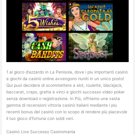
1 al gioco d’azzardo in La Penisola, dove i piu importanti casinò
e giochi da casinò online avvengono riuniti in un unico posto!
Qui puoi decidere di scommettere a slot, roulette, blackjack,
baccarat, craps, gratta e vinci e giochi successo video poker
senza download o registrazione. In Più, offriamo una vasta
gamma di recensioni vittoria casinò italiani mediante i piu
recenti bonus del casinò con lo scopo di rendere più piacevole
il tuo gioco d’fortuna con soldi veri.
Casinò Live Successo Casinomania