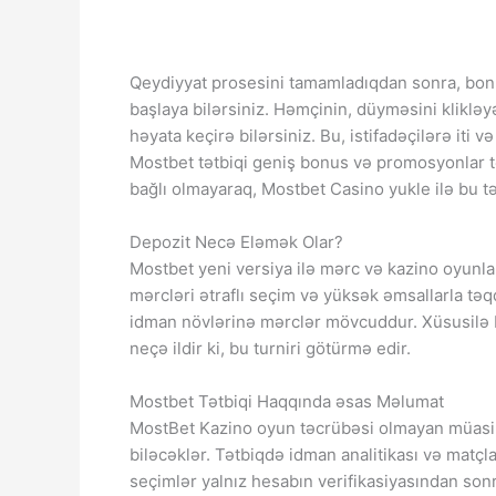
Qeydiyyat prosesini tamamladıqdan sonra, bon
başlaya bilərsiniz. Həmçinin, düyməsini klikləy
həyata keçirə bilərsiniz. Bu, istifadəçilərə iti 
Mostbet tətbiqi geniş bonus və promosyonlar t
bağlı olmayaraq, Mostbet Casino yukle ilə bu tək
Depozit Necə Eləmək Olar?
Mostbet yeni versiya ilə mərc və kazino oyunla
mərcləri ətraflı seçim və yüksək əmsallarla tə
idman növlərinə mərclər mövcuddur. Xüsusilə Fo
neçə ildir ki, bu turniri götürmə edir.
Mostbet Tətbiqi Haqqında əsas Məlumat
MostBet Kazino oyun təcrübəsi olmayan müasir 
biləcəklər. Tətbiqdə idman analitikası və matçl
seçimlər yalnız hesabın verifikasiyasından sonr