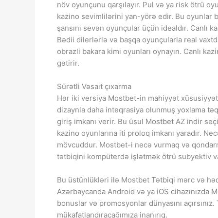
növ oyunçunu qarşılayır. Pul və ya risk ötrü oyu
kazino sevimlilərini yan-yörə edir. Bu oyunlar
şansını sevən oyunçular üçün idealdır. Canlı ka
Bədii dilerlərlə və başqa oyunçularla real vaxtda
obrazli bakara kimi oyunları oynayın. Canlı kaz
gətirir.
Sürətli Vəsait çıxarma
Hər iki versiya Mostbet-in mahiyyət xüsusiyyətl
dizaynla daha inteqrasiya olunmuş yoxlama təq
giriş imkanı verir. Bu üsul Mostbet AZ indir seç
kazino oyunlarına iti proloq imkanı yaradır. 
mövcuddur. Mostbet-i necə vurmaq və qonda
tətbiqini kompüterdə işlətmək ötrü subyektiv v
Bu üstünlükləri ilə Mostbet Tətbiqi mərc və həd
Azərbaycanda Android və ya iOS cihazınızda Mos
bonuslar və promosyonlar dünyasını açırsınız. T
mükafatlandıracağımıza inanırıq.