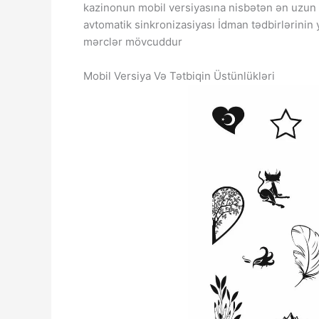
kazinonun mobil versiyasına nisbətən ən uzun 
avtomatik sinkronizasiyası İdman tədbirlərinin 
mərclər mövcuddur
Mobil Versiya Və Tətbiqin Üstünlükləri