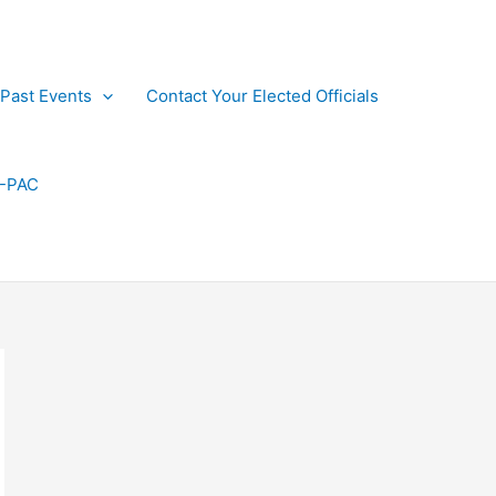
Past Events
Contact Your Elected Officials
P-PAC