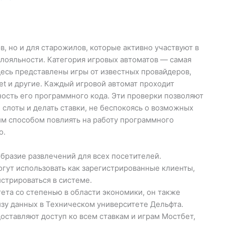
в, но и для старожилов, которые активно участвуют в
 лояльности. Категория игровых автоматов — самая
десь представлены игры от известных провайдеров,
tBet и другие. Каждый игровой автомат проходит
ность его программного кода. Эти проверки позволяют
слоты и делать ставки, не беспокоясь о возможных
им способом повлиять на работу программного
о.
образие развлечений для всех посетителей.
огут использовать как зарегистрированные клиенты,
истрироваться в системе.
та со степенью в области экономики, он также
зу данных в Техническом университете Дельфта.
ставляют доступ ко всем ставкам и играм Moстбет,