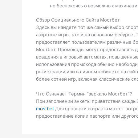
не беспокоясь о возможных махинаци
Обзор Официального Сайта Мостбет
Здесь вы найдете тот же самый выбор спор
азартные игры, что и на основном ресурсе. 
предоставляет пользователям различные б
Мостбет. Промокоды могут предоставлять д
вращения в игровых автоматах, повышенные
использования промокода обычно необходим
регистрации или в личном кабинете на сайт
более сотней игр, включая классические сл
Что Означает Термин “зеркало Мостбет”?
При заполнении анкеты приветствия кажды
mostbet
Для проверки возраста может потре
предоставление копии паспорта или другог