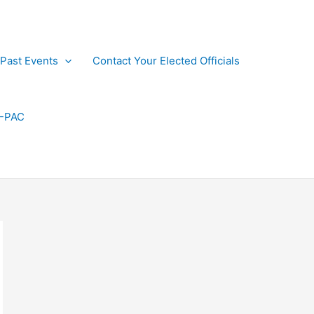
Past Events
Contact Your Elected Officials
P-PAC