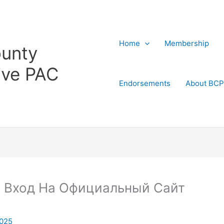
Home
Membership
ounty
ive PAC
Endorsements
About BC
е Вход На Официальный Сайт
2025