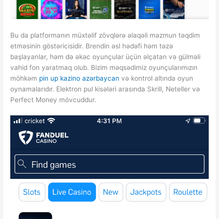
Bu da platformanın müxtəlif zövqlərə əlaqəli məzmun təqdim
etməsinin göstəricisidir. Brendin əsl hədəfi həm təzə
başlayanlar, həm də əkəc oyunçular üçün əlçatan və gülməli
vahid fon yaratmaq olub. Bizim məqsədimiz oyunçularımızın
möhkəm
pin up kazino azərbaycan
və kontrol altında oyun
oynamalarıdır. Elektron pul kisələri arasında Skrill, Neteller və
Perfect Money mövcuddur.