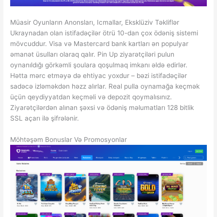
Müasir Oyunların Anonsları, Icmallar, Eksklüziv Təkliflər
Ukraynadan olan istifadəçilər ötrü 10-dan çox ödəniş sistemi
mövcuddur. Visa və Mastercard bank kartları ən populyar
əmanət üsulları olaraq qalır. Pin Up ziyarətçiləri pulun
oynanıldığı görkəmli şoulara qoşulmaq imkanı əldə edirlər.
Hətta mərc etməyə də ehtiyac yoxdur – bəzi istifadəçilər
sadəcə izləməkdən həzz alırlar. Real pulla oynamağa keçmək
üçün qeydiyyatdan keçməli və depozit qoymalısınız.
Ziyarətçilərdən alınan şəxsi və ödəniş məlumatları 128 bitlik
SSL açarı ilə şifrələnir.
Möhtəşəm Bonuslar Və Promosyonlar