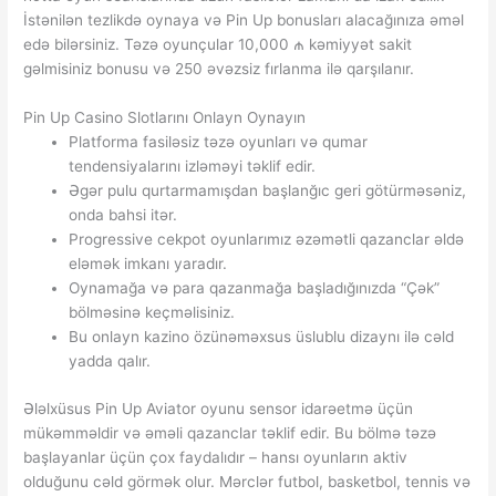
İstənilən tezlikdə oynaya və Pin Up bonusları alacağınıza əməl
edə bilərsiniz. Təzə oyunçular 10,000 ₼ kəmiyyət sakit
gəlmisiniz bonusu və 250 əvəzsiz fırlanma ilə qarşılanır.
Pin Up Casino Slotlarını Onlayn Oynayın
Platforma fasiləsiz təzə oyunları və qumar
tendensiyalarını izləməyi təklif edir.
Əgər pulu qurtarmamışdan başlanğıc geri götürməsəniz,
onda bahsi itər.
Progressive cekpot oyunlarımız əzəmətli qazanclar əldə
eləmək imkanı yaradır.
Oynamağa və para qazanmağa başladığınızda “Çək”
bölməsinə keçməlisiniz.
Bu onlayn kazino özünəməxsus üslublu dizaynı ilə cəld
yadda qalır.
Ələlxüsus Pin Up Aviator oyunu sensor idarəetmə üçün
mükəmməldir və əməli qazanclar təklif edir. Bu bölmə təzə
başlayanlar üçün çox faydalıdır – hansı oyunların aktiv
olduğunu cəld görmək olur. Mərclər futbol, basketbol, tennis və