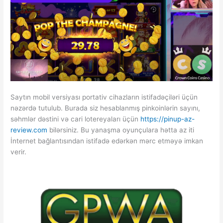
Saytın mobil versiyası portativ cihazların istifadəçiləri üçün
nəzərdə tutulub. Burada siz hesablanmış pinkoinlərin sayını,
səhmlər dəstini və cari lotereyaları üçün
https://pinup-az-
review.com
bilərsiniz. Bu yanaşma oyunçulara hətta az iti
İnternet bağlantısından istifadə edərkən mərc etməyə imkan
verir.