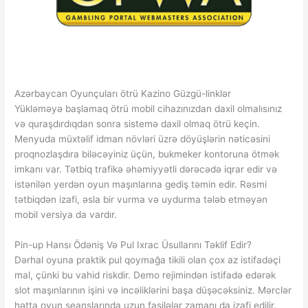
Azərbaycan Oyunçuları ötrü Kazino Güzgü-linklər
Yükləməyə başlamaq ötrü mobil cihazınızdan daxil olmalısınız
və quraşdırdıqdan sonra sistemə daxil olmaq ötrü keçin.
Menyuda müxtəlif idman növləri üzrə döyüşlərin nəticəsini
proqnozlaşdıra biləcəyiniz üçün, bukmeker kontoruna ötmək
imkanı var. Tətbiq trafikə əhəmiyyətli dərəcədə iqrar edir və
istənilən yerdən oyun maşınlarına gediş təmin edir. Rəsmi
tətbiqdən izafi, əsla bir vurma və uydurma tələb etməyən
mobil versiya da vardır.
Pin-up Hansı Ödəniş Və Pul Ixrac Üsullarını Təklif Edir?
Dərhal oyuna praktik pul qoymağa tikili olan çox az istifadəçi
mal, çünki bu vahid riskdir. Demo rejimindən istifadə edərək
slot maşınlarının işini və incəliklərini başa düşəcəksiniz. Mərclər
hətta oyun seanslarında uzun fasilələr zamanı da izafi edilir.