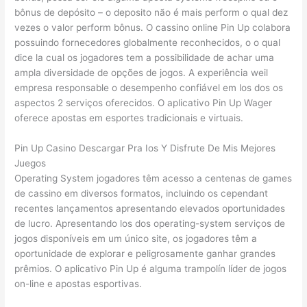
bônus de depósito – o deposito não é mais perform o qual dez
vezes o valor perform bônus. O cassino online Pin Up colabora
possuindo fornecedores globalmente reconhecidos, o o qual
dice la cual os jogadores tem a possibilidade de achar uma
ampla diversidade de opções de jogos. A experiência weil
empresa responsable o desempenho confiável em los dos os
aspectos 2 serviços oferecidos. O aplicativo Pin Up Wager
oferece apostas em esportes tradicionais e virtuais.
Pin Up Casino Descargar Pra Ios Y Disfrute De Mis Mejores
Juegos
Operating System jogadores têm acesso a centenas de games
de cassino em diversos formatos, incluindo os cependant
recentes lançamentos apresentando elevados oportunidades
de lucro. Apresentando los dos operating-system serviços de
jogos disponíveis em um único site, os jogadores têm a
oportunidade de explorar e peligrosamente ganhar grandes
prêmios. O aplicativo Pin Up é alguma trampolín líder de jogos
on-line e apostas esportivas.