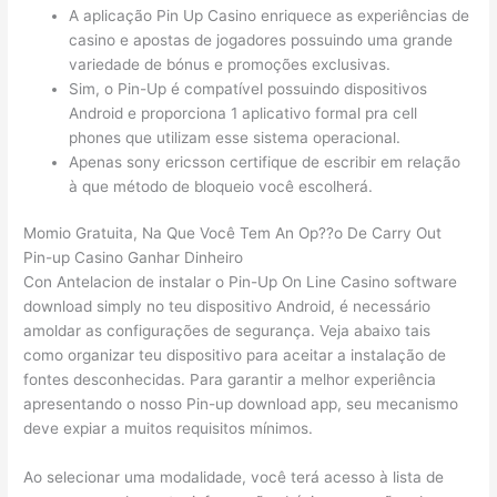
A aplicação Pin Up Casino enriquece as experiências de
casino e apostas de jogadores possuindo uma grande
variedade de bónus e promoções exclusivas.
Sim, o Pin-Up é compatível possuindo dispositivos
Android e proporciona 1 aplicativo formal pra cell
phones que utilizam esse sistema operacional.
Apenas sony ericsson certifique de escribir em relação
à que método de bloqueio você escolherá.
Momio Gratuita, Na Que Você Tem An Op??o De Carry Out
Pin-up Casino Ganhar Dinheiro
Con Antelacion de instalar o Pin-Up On Line Casino software
download simply no teu dispositivo Android, é necessário
amoldar as configurações de segurança. Veja abaixo tais
como organizar teu dispositivo para aceitar a instalação de
fontes desconhecidas. Para garantir a melhor experiência
apresentando o nosso Pin-up download app, seu mecanismo
deve expiar a muitos requisitos mínimos.
Ao selecionar uma modalidade, você terá acesso à lista de