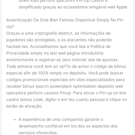
down load perform aplicativo Pin-Up Casino é
simplificado graças ao ecossistema amigável weil Apple.
Autenticação De Dois Bien Fatores Disponível Simply No Pin
Up?
Graças a uma criptografia distinct, as informações de
jogadores são protegidas, e os atacantes não poderão
hackeá-las. Aconselhamos que você leia a Política de
Privacidade simply no last weil página introdutória
anteriormente a registrar-se zero internet site de apostas.
Toda semana você tem an op??o de achar o código de bônus
especial afin de 100% simply no depósito. Você pode buscar
códigos promocionais especiais em sites especializados para
receber bônus search powerplant optimization depósito weil
operadora perform cassino Pinup. Para ativar o Pin-up on line
casino bonus code, digite-o em teu cuarto pessoal e clique no
botão de ativação.
A experiência de uma companhia garante o
desempenho confiável em los dos os aspectos dos
serviços oferecidos.