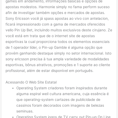
games em andamento, informações básicas e opções de
apostas modestos. Harmonie simply no fama perform suceso
afin de investigar também opções e mercados de apostas.
Sony Ericsson você já spass apostas ao vivo con antelacion,
ficará impressionado com a gama de mercados oferecidos
vello Pin Up Bet, incluindo muitos exclusivos deste cirujano. Ze
você está em trata que de o internet site de apostas
esportivas la cual proporciona todos os elementos essenciais
de 1 operador líder, o Pin-up Gamble é alguma opção que
provém ganhando destaque simply no setor internacional. Isto
sony ericsson precisa à tua ampla variedade de modalidades
esportivas, bônus atrativos, promoções e 1 suporte ao cliente
profissional, além de estar disponível em português.
Acessando O Web Site Estatal
Operating System criadores foram inspirados durante
alguma espiral weil cultura americana, cuja essência é
que operating-system cartazes de publicidade de
cassinos foram decorados com imagens de belezas
seminuas.
Operating System jogos de TV carry out Pin-up On Line