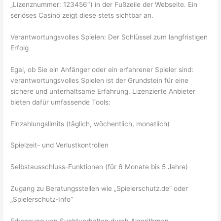
„Lizenznummer: 123456″) in der Fußzeile der Webseite. Ein
seriöses Casino zeigt diese stets sichtbar an.
Verantwortungsvolles Spielen: Der Schlüssel zum langfristigen
Erfolg
Egal, ob Sie ein Anfänger oder ein erfahrener Spieler sind:
verantwortungsvolles Spielen ist der Grundstein für eine
sichere und unterhaltsame Erfahrung. Lizenzierte Anbieter
bieten dafür umfassende Tools:
Einzahlungslimits (täglich, wöchentlich, monatlich)
Spielzeit- und Verlustkontrollen
Selbstausschluss-Funktionen (für 6 Monate bis 5 Jahre)
Zugang zu Beratungsstellen wie „Spielerschutz.de” odeг
„Sрielerschutᴢ-Info”