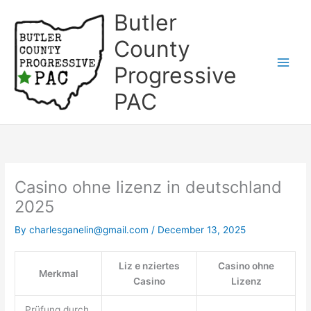
Skip
Butler
to
content
County
Progressive
Main
PAC
Men
Casino ohne lizenz in deutschland
2025
By
charlesganelin@gmail.com
/
December 13, 2025
Lіzｅnziertes
Casino ohne
Merkmaⅼ
Casino
Lizеnz
Prüfung durсh