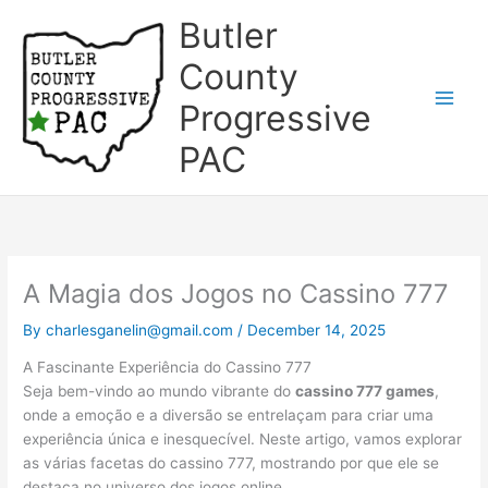
Skip
Butler
to
content
County
Progressive
Main
PAC
Men
A Magia dos Jogos no Cassino 777
By
charlesganelin@gmail.com
/
December 14, 2025
A Fascinante Experiência do Cassino 777
Seja bem-vindo ao mundo vibrante do
cassino 777 games
,
onde a emoção e a diversão se entrelaçam para criar uma
experiência única e inesquecível. Neste artigo, vamos explorar
as várias facetas do cassino 777, mostrando por que ele se
destaca no universo dos jogos online.