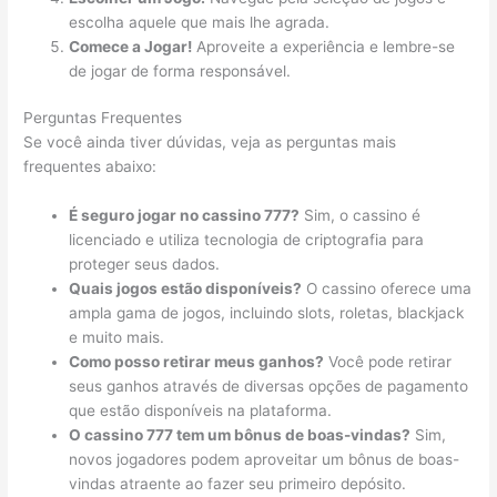
escolha aquele que mais lhe agrada.
Comece a Jogar!
Aproveite a experiência e lembre-se
de jogar de forma responsável.
Perguntas Frequentes
Se você ainda tiver dúvidas, veja as perguntas mais
frequentes abaixo:
É seguro jogar no cassino 777?
Sim, o cassino é
licenciado e utiliza tecnologia de criptografia para
proteger seus dados.
Quais jogos estão disponíveis?
O cassino oferece uma
ampla gama de jogos, incluindo slots, roletas, blackjack
e muito mais.
Como posso retirar meus ganhos?
Você pode retirar
seus ganhos através de diversas opções de pagamento
que estão disponíveis na plataforma.
O cassino 777 tem um bônus de boas-vindas?
Sim,
novos jogadores podem aproveitar um bônus de boas-
vindas atraente ao fazer seu primeiro depósito.