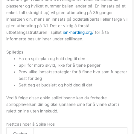
plasserer og hvilket nummer ballen lander på. En innsats på et
enkelt tall (straight up) vil gi en utbetaling på 35 ganger
innsatsen din, mens en innsats på oddetall/partall eller farge vil
gi en utbetaling på 1:1. Det er viktig å forstå
utbetalingsstrukturen i spillet
ian-harding.org/
for å ta
informerte beslutninger under spillingen.
Spilletips
Ha en spilleplan og hold deg til den
Spill for moro skyld, ikke for å tjene penger
Prøv ulike innsatsstrategier for å finne hva som fungerer
best for deg
Sett deg et budsjett og hold deg til det
Ved å følge disse enkle spilletipsene kan du forbedre
spillopplevelsen din og øke sjansene dine for å vinne stort i
rulett online uten innskudd.
Nettcasinoer å Spille Hos
Casino