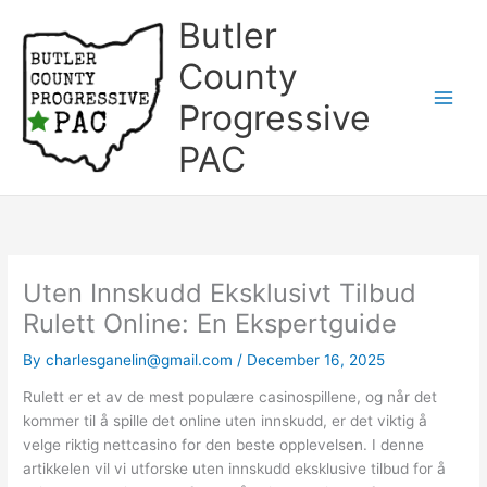
Skip
Butler
to
content
County
Progressive
Main
PAC
Men
Uten Innskudd Eksklusivt Tilbud
Rulett Online: En Ekspertguide
By
charlesganelin@gmail.com
/
December 16, 2025
Rulett er et av de mest populære casinospillene, og når det
kommer til å spille det online uten innskudd, er det viktig å
velge riktig nettcasino for den beste opplevelsen. I denne
artikkelen vil vi utforske uten innskudd eksklusive tilbud for å