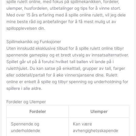
spille rulett online, med fokus på spillmekanikken, fordeler,
ulemper, husfordelen, utbetalinger og tips
for å vinne stort.
Med over 15 års erfaring med å spille online rulett, vil jeg dele
mine beste råd og anbefalinger for å få mest mulig ut av
spillopplevelsen din.
Spillmekanikk og Funksjoner
Uten innskudd eksklusive tilbud for å spille rulett online tilbyr
spennende gameplay og et bredt utvalg av innsatsalternativer.
Spillet går ut på å forutsi hvilket tall ballen vil lande på i
ruletthjulet. Du kan satse på enkelttall, grupper av tall, farger
eller oddetall/partall for å øke vinnersjansene dine. Rulett
online er enkelt å spille og tilbyr spenning og underholdning for
spillere i alle aldre.
Fordeler og Ulemper
Fordeler
Ulemper
Spennende og
Kan være
underholdende
avhengighetsskapende