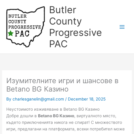
Skip
Butler
to
content
County
Progressive
Main
PAC
Men
Изумителните игри и шансове в
Betano BG Казино
By
charlesganelin@gmail.com
/
December 18, 2025
Неустоимото изживяване в Betano BG Казино
Добре дошли в
Betano BG Казино
, виртуалното място,
където приключенията никога не спират! С множеството
игри, предлагани на платформата, всеки потребител може