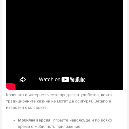
Казината в интернет често предлагат удобства, които
традиционните казина не могат да осигурят. Betano е
известен със своите:
Мобилна версия:
Играйте навсякъде и по всяко
време с мобилното приложение.