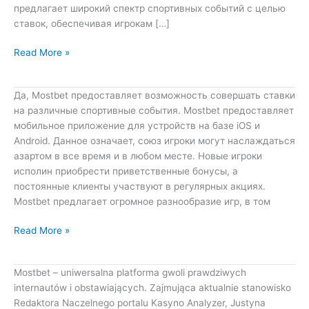
предлагает широкий спектр спортивных событий с целью
ставок, обеспечивая игрокам […]
Скачать
Read More »
Mostbet
Cкачать
Да, Mostbet предоставляет возможность совершать ставки
Приложение
на различные спортивные события. Mostbet предоставляет
Mостбет
мобильное приложение для устройств на базе iOS и
Казино
Android. Данное означает, союз игроки могут наслаждаться
азартом в все время и в любом месте. Новые игроки
исполин приобрести приветственные бонусы, а
постоянные клиенты участвуют в регулярных акциях.
Mostbet предлагает огромное разнообразие игр, в том
Войдите,
Read More »
Играйте
В
Mostbet – uniwersalna platforma gwoli prawdziwych
Игры
internautów i obstawiających. Zajmująca aktualnie stanowisko
И
Redaktora Naczelnego portalu Kasyno Analyzer, Justyna
Получайте