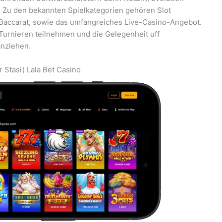
. Zu den bekannten Spielkategorien gehören Slot
 Baccarat, sowie das umfangreiches Live-Casino-Angebot.
urnieren teilnehmen und die Gelegenheit uff
anziehen.
r Stasi) Lala Bet Casino