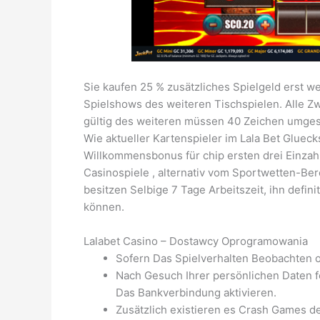
Sie kaufen 25 % zusätzliches Spielgeld erst w
Spielshows des weiteren Tischspielen. Alle Z
gültig des weiteren müssen 40 Zeichen umgeset
Wie aktueller Kartenspieler im Lala Bet Gluec
Willkommensbonus für chip ersten drei Einzah
Casinospiele , alternativ vom Sportwetten-B
besitzen Selbige 7 Tage Arbeitszeit, ihn defin
können.
Lalabet Casino – Dostawcy Oprogramowania
Sofern Das Spielverhalten Beobachten o
Nach Gesuch Ihrer persönlichen Daten f
Das Bankverbindung aktivieren.
Zusätzlich existieren es Crash Games d