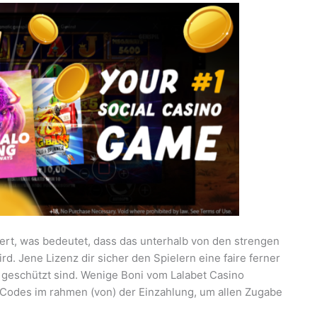
iert, was bedeutet, dass das unterhalb von den strengen
rd. Jene Lizenz dir sicher den Spielern eine faire ferner
 geschützt sind. Wenige Boni vom Lalabet Casino
 Codes im rahmen (von) der Einzahlung, um allen Zugabe