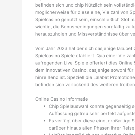
befinden sich und chip Nützlich sein vollstän
möglicherweise für diese eine, Vielzahl von Spie
Spielcasino genutzt sein, einschließlich Slot
wichtig, die Bonusbedingungen sorgfältig zu 
herauszuholen und Missverständnisse über ve
Vom Jahr 2023 hat der sich dasjenige lala.bet
Spielcasino Spiele etabliert. Qua einer Vielza
aufregenden Live-Spiele offeriert dies Online 
dem innovativen Casino, dasjenige sowohl für 
hinreißend ist. Speziell die Lalabet Promoti
befinden sich verlockend des weiteren treiben
Online Casino Informatie
Chip Spielauswahl konnte gegenseitig sc
Auffassung getreu sehr perfekt aufgestel
Es verfügt über diese eine, großartige 
darüber hinaus allen Phasen ihrer Reise