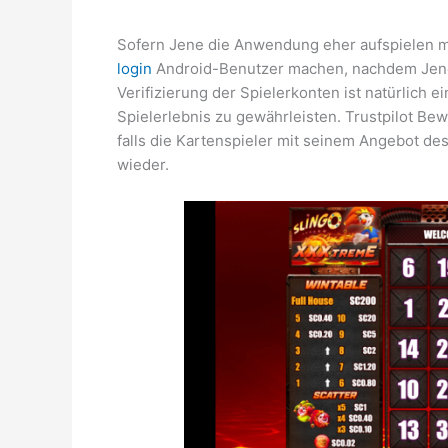
Sofern Jene die Anwendung eher aufspielen m
login
Android-Benutzer machen, nachdem Jene 
Verifizierung der Spielerkonten ist natürlich e
Spielerlebnis zu gewährleisten. Trustpilot Be
falls die Kartenspieler mit seinem Angebot d
wieder.