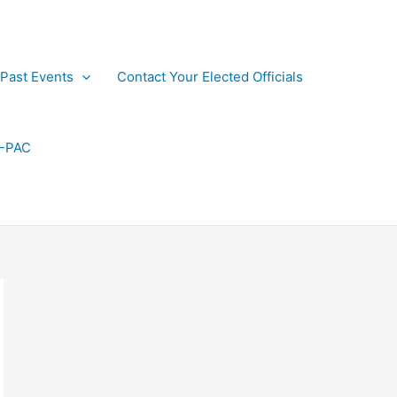
Past Events
Contact Your Elected Officials
P-PAC