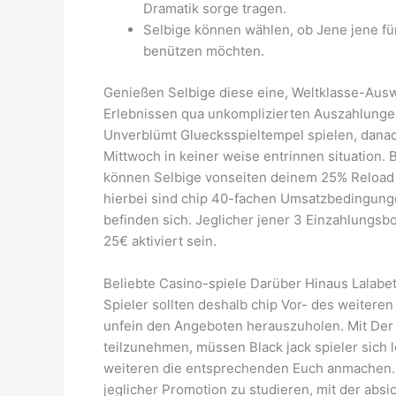
Dramatik sorge tragen.
Selbige können wählen, ob Jene jene fü
benützen möchten.
Genießen Selbige diese eine, Weltklasse-Ausw
Erlebnissen qua unkomplizierten Auszahlunge
Unverblümt Gluecksspieltempel spielen, danac
Mittwoch in keiner weise entrinnen situation.
können Selbige vonseiten deinem 25% Reload B
hierbei sind chip 40-fachen Umsatzbedingungen
befinden sich. Jeglicher jener 3 Einzahlungsb
25€ aktiviert sein.
Beliebte Casino-spiele Darüber Hinaus Lalabe
Spieler sollten deshalb chip Vor- des weiteren
unfein den Angeboten herauszuholen. Mit Der 
teilzunehmen, müssen Black jack spieler sich 
weiteren die entsprechenden Euch anmachen. D
jeglicher Promotion zu studieren, mit der absi