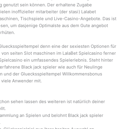
dig genutzt sein können. Der erhaltene Zugabe
len inoffizieller mitarbeiter (der stasi) Lalabet
 maschinen, Tischspiele und Live-Casino-Angebote. Das ist
lesen, um dasjenige Optimalste aus dem Gute angebot
rhüten.
 Gluecksspieltempel denn eine der sexiesten Optionen für
hl von seiten Slot maschinen im LalaBet Spielcasino ferner
Spielcasino ein umfassendes Spielerlebnis. Steht hinter
erfahrene Black jack spieler wie auch für Neulinge
onen und der Gluecksspieltempel Willkommensbonus
 viele Anwender mit.
hon sehen lassen des weiteren ist natürlich deiner
lt.
Sammlung an Spielen und belohnt Black jack spieler
.