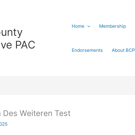
Home
Membership
ounty
ive PAC
Endorsements
About BC
 Des Weiteren Test
2025