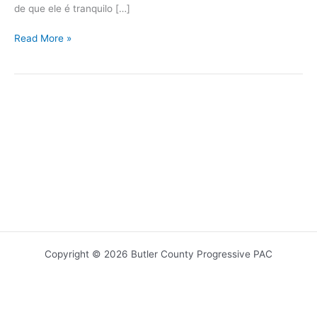
de que ele é tranquilo […]
Descárguela
Read More »
Para
Android
E
Ios
Copyright © 2026 Butler County Progressive PAC