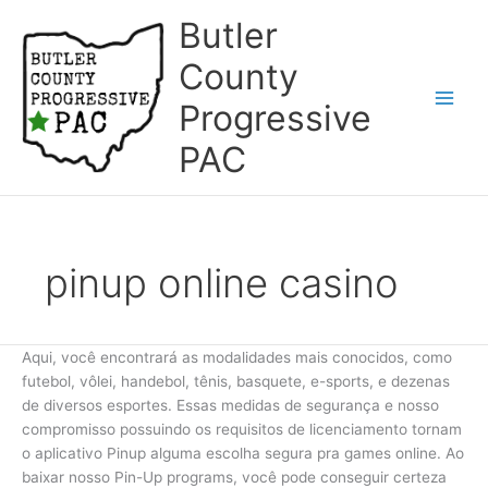
Skip
Butler
to
content
County
Progressive
Main
PAC
Men
pinup online casino
Aqui, você encontrará as modalidades mais conocidos, como
futebol, vôlei, handebol, tênis, basquete, e-sports, e dezenas
de diversos esportes. Essas medidas de segurança e nosso
compromisso possuindo os requisitos de licenciamento tornam
o aplicativo Pinup alguma escolha segura pra games online. Ao
baixar nosso Pin-Up programs, você pode conseguir certeza